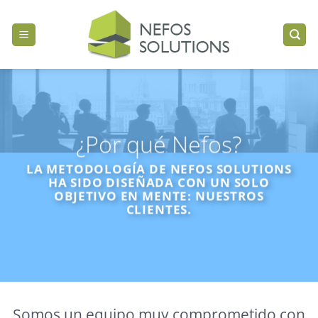
Pasar
al
contenido
¿Por qué Nefos?
LA METODOLOGÍA DE NEFOS SOLUTIONS
HA SIDO DISEÑADA CON UN SOLO
OBJETIVO EN MENTE: NUESTROS
CLIENTES.
Somos un equipo muy comprometido con