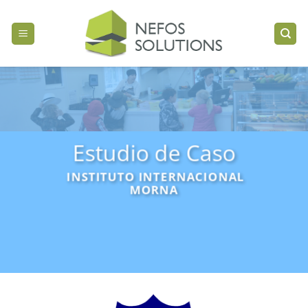
Pasar
al
contenido
Estudio de Caso
INSTITUTO INTERNACIONAL
MORNA